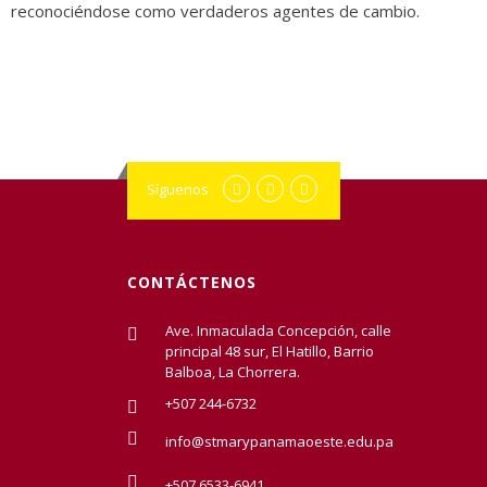
reconociéndose como verdaderos agentes de cambio.
Síguenos
CONTÁCTENOS
Ave. Inmaculada Concepción, calle
principal 48 sur, El Hatillo, Barrio
Balboa, La Chorrera.
+507 244-6732
info@stmarypanamaoeste.edu.pa
+507 6533-6941