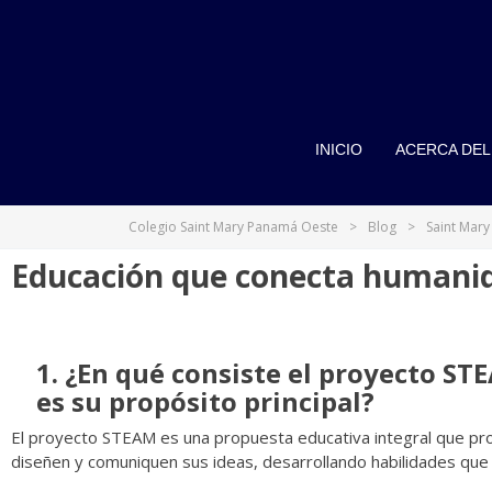
COLEGIO SAINT MARY PAN
INICIO
ACERCA DEL
Colegio Saint Mary Panamá Oeste
>
Blog
>
Saint Mary
Educación que conecta
humanid
1. ¿En qué consiste el proyecto
ST
es su propósito principal?
El proyecto STEAM es una propuesta educativa integral que prom
diseñen y comuniquen sus ideas, desarrollando habilidades que 