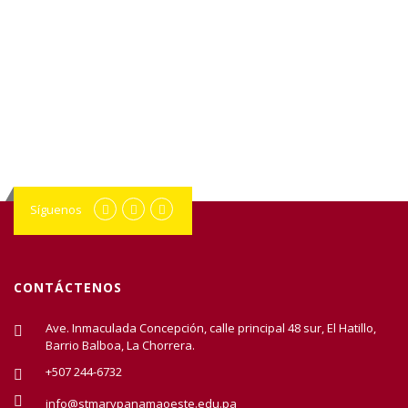
Síguenos
CONTÁCTENOS
Ave. Inmaculada Concepción, calle principal 48 sur, El Hatillo,
Barrio Balboa, La Chorrera.
+507 244-6732
info@stmarypanamaoeste.edu.pa